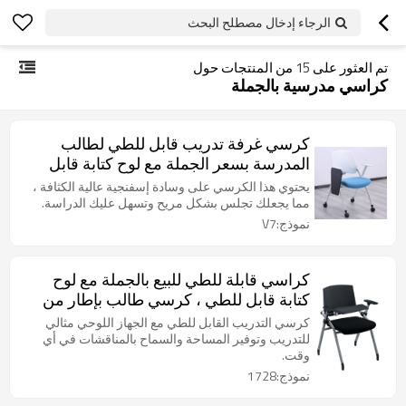
الرجاء إدخال مصطلح البحث
تم العثور على
15
من المنتجات حول
كراسي مدرسية بالجملة
كرسي غرفة تدريب قابل للطي لطالب
المدرسة بسعر الجملة مع لوح كتابة قابل
للضبط في الفصل الدراسي قابل للتكديس
يحتوي هذا الكرسي على وسادة إسفنجية عالية الكثافة ،
مع عجلات
مما يجعلك تجلس بشكل مريح وتسهل عليك الدراسة.
نموذج:V7
كراسي قابلة للطي للبيع بالجملة مع لوح
كتابة قابل للطي ، كرسي طالب بإطار من
الحديد ومسند ظهر ، كرسي طاولة لفصل
كرسي التدريب القابل للطي مع الجهاز اللوحي مثالي
المدرسة
للتدريب وتوفير المساحة والسماح بالمناقشات في أي
وقت.
نموذج:1728