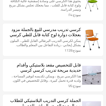
شكل قرص مضغوط من البلاستيك
يحتوي هذا الكرسي على وسادة إسفنجية عالية الكثافة
لمؤتمرات طلاب الفصل الدراسي
ولوح كتابة قابل للقلب ، مما يجعلك تجلس بشكل مريح
وتيسر الدراسة.
نموذج:F4
كرسي تدريب مدرسي للبيع بالجملة مزود
بعجلات دوارة لوح كتابة قابل للطي كرسي
التراص في الفصل الدراسي للطلاب
يمكن لكرسي التدريب البرتقالي القابل للطي ، الملون
بشكل إيجابي ، زيادة التفاعل بين المعلم والطالب.
نموذج:1728
قابل للتخصيص مقعد بلاستيكي وأقدام
حديدية مريحة تدريب كرسي كرسي
المدرسة كرسي غرفة الاجتماعات
هذا الكرسي مريح ، ويمكن تكديسه لتوفير المساحة ،
للمؤتمرات أو الفصول الدراسية بالمدرسة
ولديه قدرة تحمل كبيرة ، وقابل للتخصيص في اللون.
نموذج:V6
الجملة كرسي التدريب البلاستيكي للطلاب
من المصنع العرض المباشر للفصول