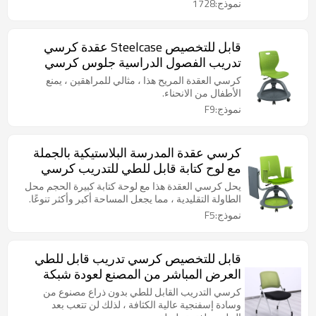
نموذج:1728
قابل للتخصيص Steelcase عقدة كرسي
تدريب الفصول الدراسية جلوس كرسي
متحرك لوحي ذراع كرسي مع عجلة
كرسي العقدة المريح هذا ، مثالي للمراهقين ، يمنع
الأطفال من الانحناء.
نموذج:F9
كرسي عقدة المدرسة البلاستيكية بالجملة
مع لوح كتابة قابل للطي للتدريب كرسي
الفصل الدراسي الذكي للطلاب
يحل كرسي العقدة هذا مع لوحة كتابة كبيرة الحجم محل
الطاولة التقليدية ، مما يجعل المساحة أكبر وأكثر تنوعًا.
نموذج:F5
قابل للتخصيص كرسي تدريب قابل للطي
العرض المباشر من المصنع لعودة شبكة
غرفة التدريب والمؤتمرات في الفصول
كرسي التدريب القابل للطي بدون ذراع مصنوع من
الدراسية
وسادة إسفنجية عالية الكثافة ، لذلك لن تتعب بعد