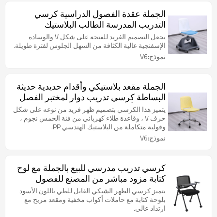
الجملة عقدة الفصول الدراسية كرسي
التدريب المدرسة الطالب البلاستيك
الكراسي الدوارة مع عجلات عالية قابل
يجعل التصميم الفريد للفتحة على شكل V والوسادة
للتعديل
الإسفنجية عالية الكثافة من السهل الجلوس لفترة طويلة.
نموذج:V6
الجملة مقعد بلاستيكي وأقدام حديدية حديثة
البساطة كرسي تدريب دوار لمختبر الفصل
الدراسي أو غرفة المؤتمرات مع المصعد
يتميز هذا الكرسي بتصميم ظهر فريد من نوعه على شكل
حرف V ، وقاعدة طلاء كهربائي من فئة الخمس نجوم ،
وقولبة متكاملة من البلاستيك الهندسي PP.
نموذج:V6
كرسي تدريب مدرسي للبيع بالجملة مع لوح
كتابة مزود مباشر من المصنع للفصول
الدراسية الذكية وغرفة الاجتماعات
يتميز كرسي الظهر الشبكي القابل للطي باللون الأسود
بلوحة كتابة مع حاملات أكواب مخفية ومقعد مريح مع
ارتداد عالي.