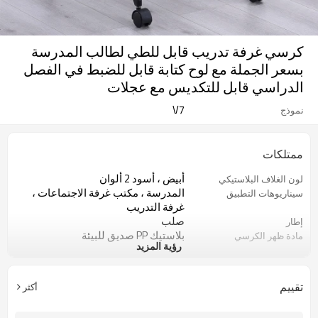
كرسي غرفة تدريب قابل للطي لطالب المدرسة
بسعر الجملة مع لوح كتابة قابل للضبط في الفصل
الدراسي قابل للتكديس مع عجلات
V7
نموذج
ممتلكات
أبيض ، أسود 2 ألوان
لون الغلاف البلاستيكي
المدرسة ، مكتب غرفة الاجتماعات ،
سيناريوهات التطبيق
غرفة التدريب
صلب
إطار
بلاستيك PP صديق للبيئة
مادة ظهر الكرسي
رؤية المزيد
5 سنوات
ضمان
100 قطعة
موك
قابلة للطي
دور
تقييم
أكثر
مسند ذراع PP
مسند
لون قابل للتخصيص تريده
وسادة