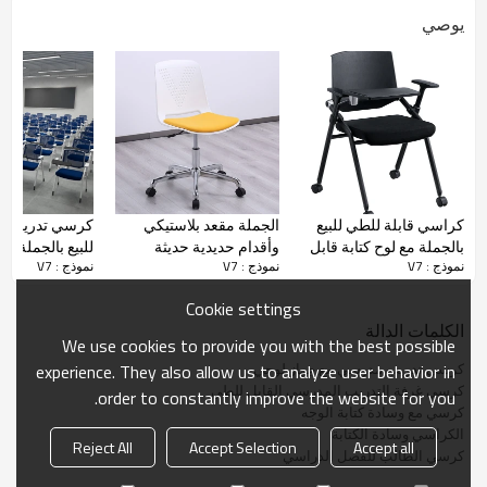
يوصي
الفصول الدراسية الذكية
كراسي قابلة للطي للبيع
الجملة مقعد بلاستيكي
كرسي تدريب 
بالجملة مع لوح كتابة قابل
وأقدام حديدية حديثة
للبيع بالجملة مع 
نموذج : V7
نموذج : V7
نموذج : V7
للطي ، كرسي طالب
البساطة كرسي تدريب
مزود مباشر من 
بإطار من الحديد ومسند
دوار لمختبر الفصل
للفصول الدراسية
Cookie settings
ظهر ، كرسي طاولة لفصل
الدراسي أو غرفة
وغرفة الاجتماع
الكلمات الدالة
المدرسة
المؤتمرات مع المصعد
We use cookies to provide you with the best possible
كرسي تدريب مدرسي مع جهاز لوحي
experience. They also allow us to analyze user behavior in
غرفة المؤتمرات
كرسي غرفة التدريب المدرسي القابل للطي
order to constantly improve the website for you.
كرسي مع وسادة كتابة الوجه
الكراسي وسادة الكتابة
Reject All
Accept Selection
Accept all
كرسي الطالب للفصل الدراسي