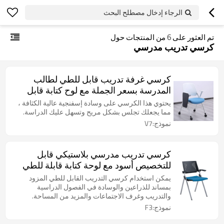
الرجاء إدخال مصطلح البحث
تم العثور على
6
من المنتجات حول
كرسي تدريب مدرسي
كرسي غرفة تدريب قابل للطي لطالب
المدرسة بسعر الجملة مع لوح كتابة قابل
للضبط في الفصل الدراسي قابل للتكديس
يحتوي هذا الكرسي على وسادة إسفنجية عالية الكثافة ،
مع عجلات
مما يجعلك تجلس بشكل مريح وتسهل عليك الدراسة.
نموذج:V7
كرسي تدريب مدرسي بلاستيكي قابل
للتخصيص أسود مع لوحة كتابة قابلة للطي
للفصل الدراسي الذكي وغرفة الاجتماعات
يمكن استخدام كرسي التدريب القابل للطي المزود
الخلفية القابلة للتنفس
بمساند للذراعين والوسادة في الفصول الدراسية
والتدريب وغرف الاجتماعات والمزيد من المساحة.
نموذج:F3