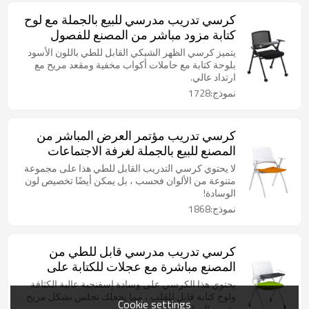
كرسي تدريب مدرسي للبيع بالجملة مع لوح
كتابة مزود مباشر من المصنع للفصول
الدراسية الذكية وغرفة الاجتماعات
يتميز كرسي الظهر الشبكي القابل للطي باللون الأسود
بلوحة كتابة مع حاملات أكواب مخفية ومقعد مريح مع
ارتداد عالي.
نموذج:1728
كرسي تدريب مؤتمر العرض المباشر من
المصنع للبيع بالجملة لغرفة الاجتماعات
والفصول الدراسية الذكية مع قابلة للطي
لا يحتوي كرسي التدريب القابل للطي هذا على مجموعة
متنوعة من الألوان فحسب ، بل يمكن أيضًا تخصيص لون
الوسادة!
نموذج:1868
كرسي تدريب مدرسي قابل للطي من
المصنع مباشرة مع عجلات للكتابة على
شكل قرص مضغوط من البلاستيك
يحتوي هذا الكرسي على وسادة إسفنجية عالية الكثافة
لمؤتمرات طلاب الفصل الدراسي
ولوح كتابة قابل للقلب ، مما يجعلك تجلس بشكل مريح
Cookie settings
وتيسر الدراسة.