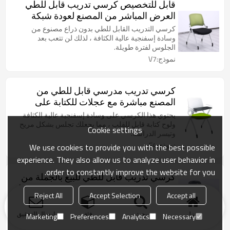
قابل للتخصيص كرسي تدريب قابل للطي
العرض المباشر من المصنع لعودة شبكة
غرفة التدريب والمؤتمرات في الفصول
كرسي التدريب القابل للطي بدون ذراع مصنوع من
الدراسية
وسادة إسفنجية عالية الكثافة ، لذلك لن تتعب بعد
الجلوس لفترة طويلة.
نموذج:V7
كرسي تدريب مدرسي قابل للطي من
المصنع مباشرة مع عجلات للكتابة على
شكل قرص مضغوط من البلاستيك
يحتوي هذا الكرسي على وسادة إسفنجية عالية الكثافة
لمؤتمرات طلاب الفصل الدراسي
ولوح كتابة قابل للقلب ، مما يجعلك تجلس بشكل مريح
Cookie settings
وتيسر الدراسة.
نموذج:F4
We use cookies to provide you with the best possible
experience. They also allow us to analyze user behavior in
order to constantly improve the website for you.
كرسي تدريب قابل للطي للبيع بالجملة من
المصنع مباشرة لعقد المؤتمرات في الفصول
Reject All
Accept Selection
Accept all
الدراسية وغرفة التدريب مع لوحة لوحة قابلة
كرسي التدريب القابل للطي مع الحافظة متوفر في
للطي
مجموعة متنوعة من الألوان والمواد.
منزل
بحث
فئة
ارسال التحقيق
Marketing
Preferences
Analytics
Necessary
نموذج:V7