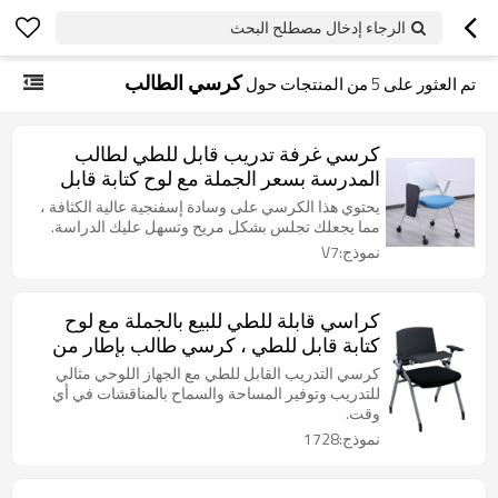
الرجاء إدخال مصطلح البحث
كرسي الطالب
تم العثور على
5
من المنتجات حول
كرسي غرفة تدريب قابل للطي لطالب
المدرسة بسعر الجملة مع لوح كتابة قابل
للضبط في الفصل الدراسي قابل للتكديس
يحتوي هذا الكرسي على وسادة إسفنجية عالية الكثافة ،
مع عجلات
مما يجعلك تجلس بشكل مريح وتسهل عليك الدراسة.
نموذج:V7
كراسي قابلة للطي للبيع بالجملة مع لوح
كتابة قابل للطي ، كرسي طالب بإطار من
الحديد ومسند ظهر ، كرسي طاولة لفصل
كرسي التدريب القابل للطي مع الجهاز اللوحي مثالي
المدرسة
للتدريب وتوفير المساحة والسماح بالمناقشات في أي
وقت.
نموذج:1728