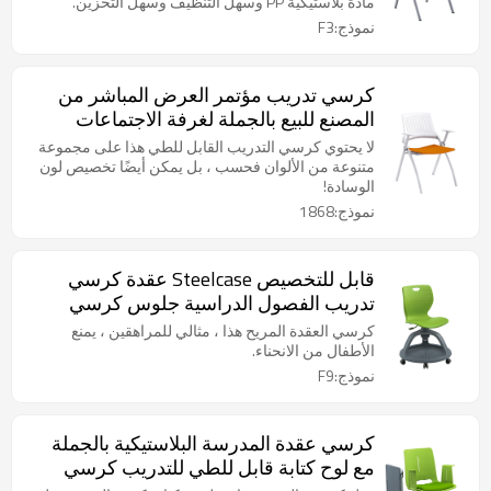
مادة بلاستيكية PP وسهل التنظيف وسهل التخزين.
نموذج:F3
كرسي تدريب مؤتمر العرض المباشر من
المصنع للبيع بالجملة لغرفة الاجتماعات
والفصول الدراسية الذكية مع قابلة للطي
لا يحتوي كرسي التدريب القابل للطي هذا على مجموعة
متنوعة من الألوان فحسب ، بل يمكن أيضًا تخصيص لون
الوسادة!
نموذج:1868
قابل للتخصيص Steelcase عقدة كرسي
تدريب الفصول الدراسية جلوس كرسي
متحرك لوحي ذراع كرسي مع عجلة
كرسي العقدة المريح هذا ، مثالي للمراهقين ، يمنع
الأطفال من الانحناء.
نموذج:F9
كرسي عقدة المدرسة البلاستيكية بالجملة
مع لوح كتابة قابل للطي للتدريب كرسي