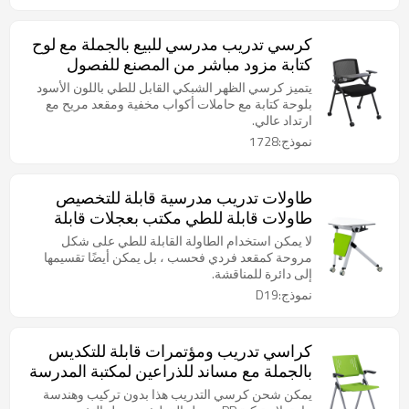
كرسي تدريب مدرسي للبيع بالجملة مع لوح
كتابة مزود مباشر من المصنع للفصول
الدراسية الذكية وغرفة الاجتماعات
يتميز كرسي الظهر الشبكي القابل للطي باللون الأسود
بلوحة كتابة مع حاملات أكواب مخفية ومقعد مريح مع
ارتداد عالي.
نموذج:1728
طاولات تدريب مدرسية قابلة للتخصيص
طاولات قابلة للطي مكتب بعجلات قابلة
للطي على شكل مروحة في الفصول
لا يمكن استخدام الطاولة القابلة للطي على شكل
الدراسية الذكية
مروحة كمقعد فردي فحسب ، بل يمكن أيضًا تقسيمها
إلى دائرة للمناقشة.
نموذج:D19
كراسي تدريب ومؤتمرات قابلة للتكديس
بالجملة مع مساند للذراعين لمكتبة المدرسة
المكتبية
يمكن شحن كرسي التدريب هذا بدون تركيب وهندسة