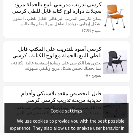
كرسي تدريب مدرسي للبيع بالجملة مزود
بعجلات دوارة لوح كتابة قابل للطي كرسي
التراص في الفصل الدراسي للطلاب
يمكن لكرسي التدريب البرتقالي القابل للطي ، الملون
بشكل إيجابي ، زيادة التفاعل بين المعلم والطالب.
نموذج:1728
كرسي أسود للتدريب على المكتب قابل
للطي للبيع بالجملة مع لوح للكتابة ، كرسي
بذراع للضيف ، يتراكم في غرفة انتظار
يحتوي هذا الكرسي على وسادة إسفنجية عالية الكثافة ،
اجتماعات المؤتمر
مما يجعلك تجلس بشكل مريح وتلتقي بسهولة.
نموذج:V7
قابل للتخصيص مقعد بلاستيكي وأقدام
حديدية مريحة تدريب كرسي كرسي
المدرسة كرسي غرفة الاجتماعات
هذا الكرسي مريح ، ويمكن تكديسه لتوفير المساحة ،
Cookie settings
للمؤتمرات أو الفصول الدراسية بالمدرسة
ولديه قدرة تحمل كبيرة ، وقابل للتخصيص في اللون.
نموذج:V6
We use cookies to provide you with the best possible
experience. They also allow us to analyze user behavior in