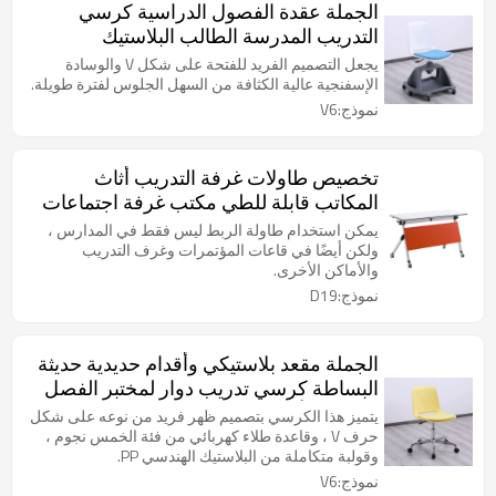
الجملة عقدة الفصول الدراسية كرسي
التدريب المدرسة الطالب البلاستيك
الكراسي الدوارة مع عجلات عالية قابل
يجعل التصميم الفريد للفتحة على شكل V والوسادة
للتعديل
الإسفنجية عالية الكثافة من السهل الجلوس لفترة طويلة.
نموذج:V6
تخصيص طاولات غرفة التدريب أثاث
المكاتب قابلة للطي مكتب غرفة اجتماعات
اجتماعات مع عجلات
يمكن استخدام طاولة الربط ليس فقط في المدارس ،
ولكن أيضًا في قاعات المؤتمرات وغرف التدريب
والأماكن الأخرى.
نموذج:D19
الجملة مقعد بلاستيكي وأقدام حديدية حديثة
البساطة كرسي تدريب دوار لمختبر الفصل
الدراسي أو غرفة المؤتمرات مع المصعد
يتميز هذا الكرسي بتصميم ظهر فريد من نوعه على شكل
حرف V ، وقاعدة طلاء كهربائي من فئة الخمس نجوم ،
وقولبة متكاملة من البلاستيك الهندسي PP.
نموذج:V6