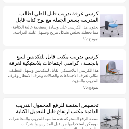
كرسي غرفة تدريب قابل للطي لطالب
المدرسة بسعر الجملة مع لوح كتابة قابل
للضبط في الفصل الدراسي قابل للتكديس
يحتوي هذا الكرسي على وسادة إسفنجية عالية الكثافة ،
مع عجلات
مما يجعلك تجلس بشكل مريح وتسهل عليك الدراسة.
نموذج:V7
كرسي تدريب مكتب قابل للتكديس للبيع
بالجملة ، كراسي اجتماعات بلاستيكية لغرفة
الاجتماعات ، للمساحات متعددة الوظائف
هذا الكرسي البلاستيكي القابل للتكديس وسهل التنظيف
مثالي لغرف الاجتماعات والصالات وغرف الانتظار وغرف
التدريب والمزيد.
نموذج:V6
تخصيص المنصة للرفع المحمول التدريب
الدائمة مكتب ارتفاع قابل للتعديل الكتابة
كمبيوتر محمول طاولة مربعة الصلب
منصة الرفع المتحركة هذه مناسبة للتدريب والمحاضرات
محاضرة طاولة مكتب المؤتمر
، ويمكن استخدامها من قبل المدارس والشركات
والمؤسسات التدريبية.