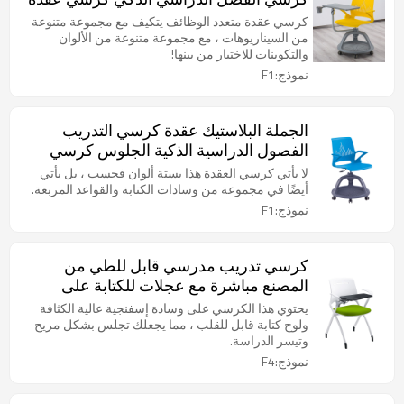
المدرسة البلاستيكية مع لوح كتابة قابل
كرسي عقدة متعدد الوظائف يتكيف مع مجموعة متنوعة
للطي
من السيناريوهات ، مع مجموعة متنوعة من الألوان
والتكوينات للاختيار من بينها!
نموذج:F1
الجملة البلاستيك عقدة كرسي التدريب
الفصول الدراسية الذكية الجلوس كرسي
كرسي ذراع الكمبيوتر اللوحي المحمول مع
لا يأتي كرسي العقدة هذا بستة ألوان فحسب ، بل يأتي
عجلة عجلة لطلاب المدرسة
أيضًا في مجموعة من وسادات الكتابة والقواعد المربعة.
نموذج:F1
كرسي تدريب مدرسي قابل للطي من
المصنع مباشرة مع عجلات للكتابة على
شكل قرص مضغوط من البلاستيك
يحتوي هذا الكرسي على وسادة إسفنجية عالية الكثافة
لمؤتمرات طلاب الفصل الدراسي
ولوح كتابة قابل للقلب ، مما يجعلك تجلس بشكل مريح
وتيسر الدراسة.
نموذج:F4