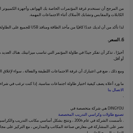
من المرجح أن تستخدم غرفة المؤتمرات الخاصة بك الهواتف وأجهزة الكمبيوتر 
الكابلات والمقابس وتشابك الأسلاك أثناء الاجتماعات المهمة.
لذا تأكد من أن لديك عددًا كافيًا من مآخذ الطاقة ومنافذ USB للجميع على الطاولة ، بالإضافة إلى الإضافات الإضافية.
6. السعر.
أخيرًا ، تذكر أن تفكر جيدًا في طاولة المؤتمر التي تناسب ميزانيتك. هناك العد
أو أقل.
ومع ذلك ، ضع في اعتبارك أن غرفة الاجتماعات اللطيفة والفعالة ، سواء لإغلاق ا
ما ورد أعلاه يصف كيفية اختيار طاولة اجتماعات مناسبة. إذا كنت ترغب في شراء
الاتصال بنا
.
DINGYOU هي شركة متخصصة في
تصنيع طاولات وكراسي التدريب المخصصة
. تأسست الشركة في عام 2004 ، وتنتج بشكل أساسي مك
نصر على المشاركة في معارض صناعة المكاتب والمدارس ، مع التركيز على مجال 
التعاون المربح للجانبين!