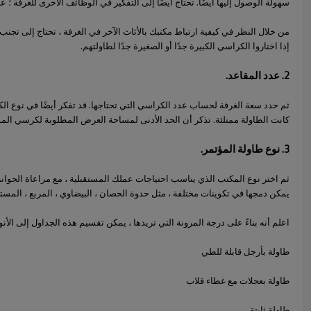
سهولة الوصول إليها أيضًا. تحتاج أيضًا إلى التفكير في الوظائف الأخرى للغرفة 
من خلال النظر في كيفية ارتباط مكتبك بالأثاث الآخر في الغرفة ، تحتاج إلى تج
إذا اختاروا الكراسي الكبيرة جدًا أو الصغيرة جدًا لطاولتهم.
2. عدد المقاعد.
ثم حدد سعة الغرفة لحساب عدد الكراسي التي تحتاجها. قد تفكر أيضًا في نوع 
كانت الطاولة ممتلئة. تذكر أن الحد الأدنى لمساحة العرض المطلوبة لكرسي المؤتمرات
3. نوع طاولة المؤتمر.
ثم اختر نوع المكتب الذي يناسب احتياجات عملك المستقبلية ، مع مراعاة الجوانب
يمكن دمجها في تكوينات مختلفة ، مثل حدوة الحصان ، البيضاوي ، المربع ، المستط
اعلم أنه بناءً على درجة المرونة التي تريدها ، يمكن تقسيم هذه الجداول إلى الأنواع 
طاولة بأرجل قابلة للطي
طاولة بعجلات مع غطاء قلاب
طاولة ثابتة