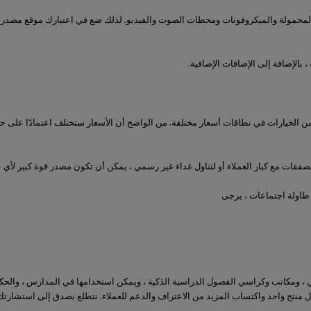
المحمولة والميكروفونات ومحطات الصوت والفيديو. لذلك ضع في اعتبارك موقع مصدر 
يد من الخيارات في نطاقات أسعار مختلفة. من الواضح أن الأسعار ستختلف اعتمادًا على ح
لصفقات مع كبار العملاء أو لتناول غداء غير رسمي ، يمكن أن تكون مصدر قوة كبير لأي 
 طاولة اجتماعات ، يرجى
اتب التدريب والكراسي ، ومكاتب وكراسي الفصول الدراسية الذكية ، ويمكن استخدامها في المد
منتج واحد واكتساب المزيد من الاعتراف والدعم للعملاء. نتطلع بصدق إلى استشارتك 