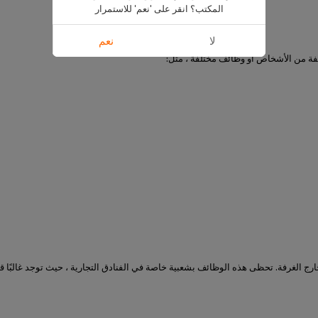
المكتب؟ انقر على 'نعم' للاستمرار
لا
نعم
لفة من الأشخاص أو وظائف مختلفة ، مثل:
رج الغرفة. تحظى هذه الوظائف بشعبية خاصة في الفنادق التجارية ، حيث توجد غالبًا