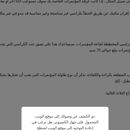
؛ على سبيل المثال ، إذا كانت غرفة المؤتمرات الخاصة بك سوف تستوعب أثاثًا آخر أو م
نب إقران مكتبك عن طريق الخطأ بكراسي غير متناسقة وغير متناسبة قد تبدو في غير مكان
الكراسي المخططة لقاعة المؤتمرات. سيساعدك هذا على تصور عدد الكراسي التي يجب و
 يبلغ حوالي 75 سم.
 المتعلقة بالراحة والكفاءة. تذكر أن نوع طاولة المؤتمرات التي يجب أن تختارها بشكل
يل ، إلخ.
الثلاثة التالية:
تم الكشف عن وصولك إلى موقع الويب
المحمول على جهاز الكمبيوتر، هل ترغب في
إعادة التوجيه إلى موقع الويب لسطح