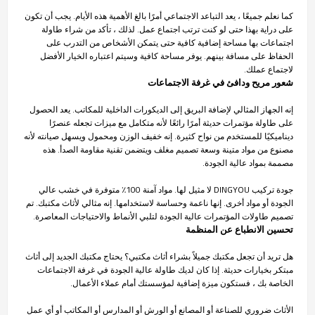
كما نعلم جميعًا ، يعد التباعد الاجتماعي أمرًا بالغ الأهمية هذه الأيام. يجب أن تكون
على دراية بهذا حتى لو كنت ترتب اجتماع عمل. لذلك ، تأكد من شراء طاولة
اجتماعات بها مساحة إضافية كافية حتى يتمكن الأشخاص من التدرب على
الحفاظ على مسافة بينهم. يوفر مساحة كافية وسيتم اعتباره الخيار الأفضل
لاجتماع عملك.
شعور مريح ودافئ في غرفة الاجتماعات
إنه الجهاز المثالي لإضافة البريق إلى الديكورات الداخلية للمكاتب. يعد الحصول
على طاولة مؤتمرات حديثة أمرًا رائعًا لأنه متكامل مع ميزات تجعله عنصرًا
ديناميكيًا للمستخدم من نواح كثيرة. إنه خفيف الوزن ومحمول ويسهل صيانته لأنه
مصنوع من مواد متينة وسعة تصميم مغلف ويتضمن تقنية مقاومة الصدأ. هذه
مصممة بمواد عالية الجودة.
جودة تركيب DINGYOU لا مثيل لها. مواد آمنة 100٪ متوفرة في خشب عالي
الجودة أو مواد أخرى. إنها ناعمة وحساسة لاستخدامها. إنه مثالي لأثاث مكتبك. تم
تصميم طاولات المؤتمرات عالية الجودة لتلبي الأنماط والاحتياجات المعاصرة.
تحسين الانطباع عن المنظمة
هل تريد أن تجعل مكتبك جميلاً بشراء أثاث مكتبي؟ يحتاج مكتبك الجديد إلى أثاث
مبتكر بخيارات حديثة. إذا كان لديك طاولة عالية الجودة في غرفة الاجتماعات
الخاصة بك ، فستكون ميزة إضافية لمؤسستك أمام عملاء الأعمال.
الأثاث ضروري للصناعة أو المصانع أو الورش أو المدارس أو المكاتب أو أي عمل