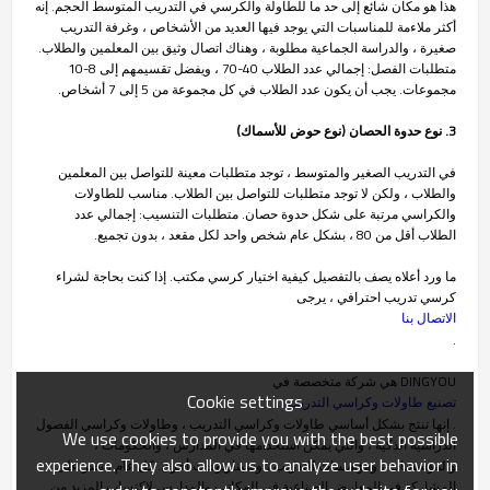
هذا هو مكان شائع إلى حد ما للطاولة والكرسي في التدريب المتوسط الحجم. إنه
أكثر ملاءمة للمناسبات التي يوجد فيها العديد من الأشخاص ، وغرفة التدريب
صغيرة ، والدراسة الجماعية مطلوبة ، وهناك اتصال وثيق بين المعلمين والطلاب.
متطلبات الفصل: إجمالي عدد الطلاب 40-70 ، ويفضل تقسيمهم إلى 8-10
مجموعات. يجب أن يكون عدد الطلاب في كل مجموعة من 5 إلى 7 أشخاص.
3. نوع حدوة الحصان (نوع حوض للأسماك)
في التدريب الصغير والمتوسط ، توجد متطلبات معينة للتواصل بين المعلمين
والطلاب ، ولكن لا توجد متطلبات للتواصل بين الطلاب. مناسب للطاولات
والكراسي مرتبة على شكل حدوة حصان. متطلبات التنسيب: إجمالي عدد
الطلاب أقل من 80 ، بشكل عام شخص واحد لكل مقعد ، بدون تجميع.
ما ورد أعلاه يصف بالتفصيل كيفية اختيار كرسي مكتب. إذا كنت بحاجة لشراء
كرسي تدريب احترافي ، يرجى
الاتصال بنا
.
DINGYOU هي شركة متخصصة في
Cookie settings
تصنيع طاولات وكراسي التدريب
. إنها تنتج بشكل أساسي طاولات وكراسي التدريب ، وطاولات وكراسي الفصول
We use cookies to provide you with the best possible
الدراسية الذكية ، والتي يمكن استخدامها في المدارس ، والحكومات ،
experience. They also allow us to analyze user behavior in
والمؤسسات ، ومؤسسات التدريب ، وسيناريوهات أخرى. كل عام ، نصر على
المشاركة في المعارض الصناعية في المكاتب والمدارس لاكتساب المزيد من