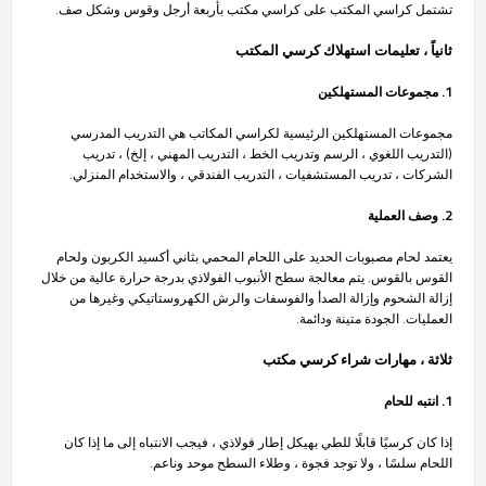
تشتمل كراسي المكتب على كراسي مكتب بأربعة أرجل وقوس وشكل صف.
ثانياً ، تعليمات استهلاك كرسي المكتب
1. مجموعات المستهلكين
مجموعات المستهلكين الرئيسية لكراسي المكاتب هي التدريب المدرسي
(التدريب اللغوي ، الرسم وتدريب الخط ، التدريب المهني ، إلخ) ، تدريب
الشركات ، تدريب المستشفيات ، التدريب الفندقي ، والاستخدام المنزلي.
2. وصف العملية
يعتمد لحام مصبوبات الحديد على اللحام المحمي بثاني أكسيد الكربون ولحام
القوس بالقوس. يتم معالجة سطح الأنبوب الفولاذي بدرجة حرارة عالية من خلال
إزالة الشحوم وإزالة الصدأ والفوسفات والرش الكهروستاتيكي وغيرها من
العمليات. الجودة متينة ودائمة.
ثلاثة ، مهارات شراء كرسي مكتب
1. انتبه للحام
إذا كان كرسيًا قابلًا للطي بهيكل إطار فولاذي ، فيجب الانتباه إلى ما إذا كان
اللحام سلسًا ، ولا توجد فجوة ، وطلاء السطح موحد وناعم.