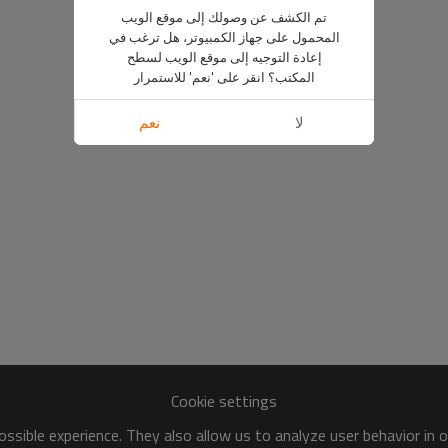
تم الكشف عن وصولك إلى موقع الويب
المحمول على جهاز الكمبيوتر، هل ترغب في
إعادة التوجيه إلى موقع الويب لسطح
المكتب؟ انقر على 'نعم' للاستمرار
لا
نعم
Cookie settings
ssible experience. They also allow us to analyze user behavior in 