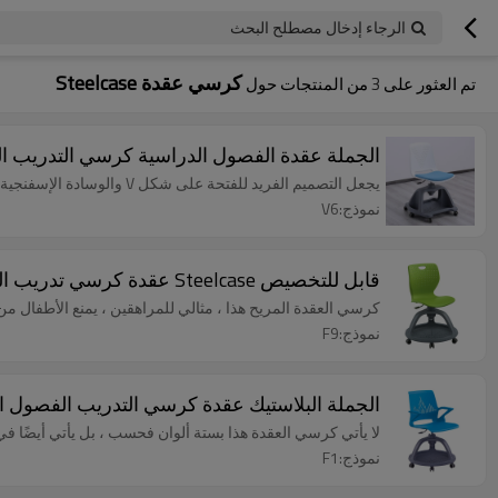
الرجاء إدخال مصطلح البحث
كرسي عقدة Steelcase
تم العثور على
3
من المنتجات حول
الجملة عقدة الفصول الدراسية كرسي التدريب الم
يجعل التصميم الفريد للفتحة على شكل V والوسادة الإسفنجية عالية الكثافة من السهل الجلوس لفترة طويلة.
نموذج:V6
قابل للتخصيص Steelcase عقدة كرسي تدريب الفصول الدراسية جلوس كرسي متحرك لوحي ذراع كرسي مع عجلة
كرسي العقدة المريح هذا ، مثالي للمراهقين ، يمنع الأطفال من ا
نموذج:F9
الجملة البلاستيك عقدة كرسي التدريب الفصول 
لا يأتي كرسي العقدة هذا بستة ألوان فحسب ، بل يأتي أيضًا ف
نموذج:F1