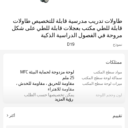
طاولات تدريب مدرسية قابلة للتخصيص طاولات
قابلة للطي مكتب بعجلات قابلة للطي على شكل
مروحة في الفصول الدراسية الذكية
D19
نموذج
ممتلكات
لوحة مزدوجة لحماية البيئة MFC
مواد سطح المكتب
25 ملم
سماكة لوحة سطح المكتب
مقاومة للحريق ، مقاومة للخدش ،
ميزات لوحة سطح المكتب
مقاومة للاهتراء
يمكن تخصيصها حسب الطلب
لون وحجم اللوحة
رؤية المزيد
5 سنوات
ضمان
100 قطعة
موك
قابلة للطي
دور
تقييم
أكثر
عجلة بإبزيم يمكن تثبيتها بدون تحريك
يتم تضمين Booknet في
السعر