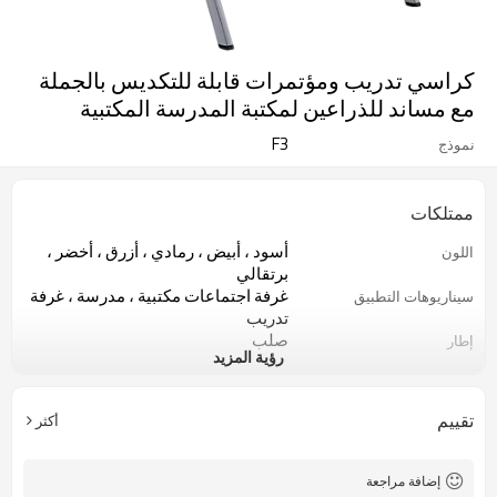
كراسي تدريب ومؤتمرات قابلة للتكديس بالجملة
مع مساند للذراعين لمكتبة المدرسة المكتبية
F3
نموذج
ممتلكات
أسود ، أبيض ، رمادي ، أزرق ، أخضر ،
اللون
برتقالي
غرفة اجتماعات مكتبية ، مدرسة ، غرفة
سيناريوهات التطبيق
تدريب
صلب
إطار
رؤية المزيد
بلاستيك PP صديق للبيئة
مادة ظهر الكرسي
5 سنوات
ضمان
100 قطعة
موك
تقييم
أكثر
قابلة للطي
دور
مسند ذراع PP
مسند
لون قابل للتخصيص تريده
وسادة
إضافة مراجعة