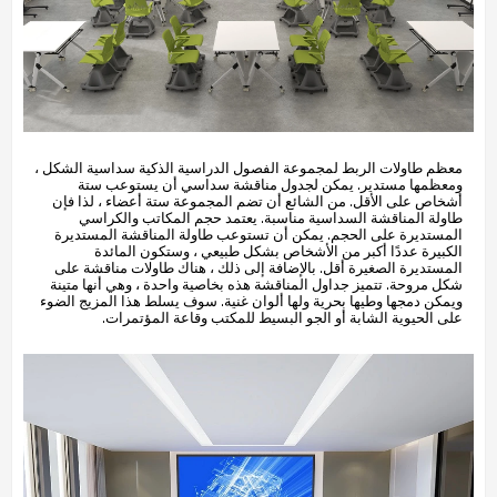
معظم طاولات الربط لمجموعة الفصول الدراسية الذكية سداسية الشكل ،
ومعظمها مستدير. يمكن لجدول مناقشة سداسي أن يستوعب ستة
أشخاص على الأقل. من الشائع أن تضم المجموعة ستة أعضاء ، لذا فإن
طاولة المناقشة السداسية مناسبة. يعتمد حجم المكاتب والكراسي
المستديرة على الحجم. يمكن أن تستوعب طاولة المناقشة المستديرة
الكبيرة عددًا أكبر من الأشخاص بشكل طبيعي ، وستكون المائدة
المستديرة الصغيرة أقل. بالإضافة إلى ذلك ، هناك طاولات مناقشة على
شكل مروحة. تتميز جداول المناقشة هذه بخاصية واحدة ، وهي أنها متينة
ويمكن دمجها وطيها بحرية ولها ألوان غنية. سوف يسلط هذا المزيج الضوء
على الحيوية الشابة أو الجو البسيط للمكتب وقاعة المؤتمرات.