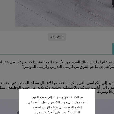
تماعاتها ، لذلك هناك العديد من الأسماء المختلفة. إذا كنت ترغب في عقد
شركة. إذن ما هو الفرق بين كرسي التدريب وكرسي المؤتمر؟
 تشير إلى الكراسي التي يمكن استخدامها لأعمال سطح المكتب في اجتماعا
واد إلى أنابيب شبكية وبلاستيكية وجلدية وفولاذية. من حيث الوظيفة ، يمك
ا وسريعًا لإكماله في غرفة التدريب.
تم الكشف عن وصولك إلى موقع الويب
المحمول على جهاز الكمبيوتر، هل ترغب في
إعادة التوجيه إلى موقع الويب لسطح
المكتب؟ انقر على 'نعم' للاستمرار