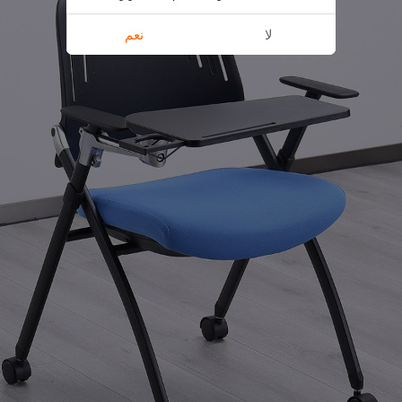
لا
نعم